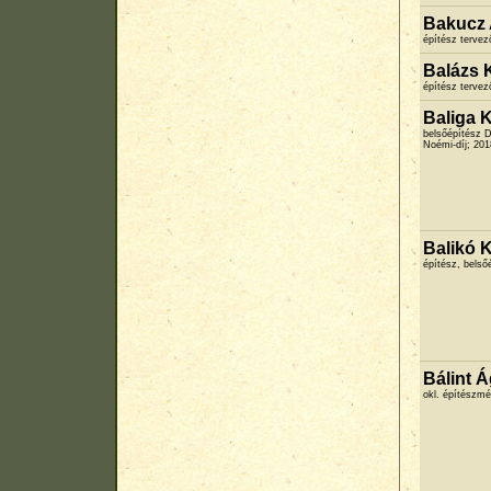
Bakucz
építész terve
Balázs K
építész terve
Baliga 
belsőépítész D
Noémi-díj; 20
Balikó K
építész, belső
Bálint 
okl. építészmé