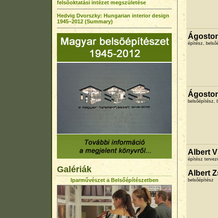
felsőoktatási intézet megszületése
Hedvig Dvorszky: Hungarian interior design
1945–2012 (Summary)
Ágosto
építész, belső
Ágoston
belsőépítész, 
Albert V
építész terve
Galériák
Albert 
Iparművészet a Belsőépítészetben
belsőépítész