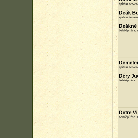
építész terve
Deák B
építész terve
Deákné 
belsőépítész,
Demeter
építész terve
Déry Ju
belsőépítész
Detre Vi
belsőépítész, 