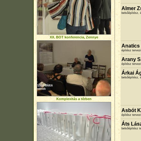
Almer Z
belsőépítész,
XX. BOT konferencia, Zennye
Anatics 
építész terve
Arany Sz
építész terve
Árkai Á
belsőépítész, 
Komplexitás a térben
Asbót Kr
építész terve
Áts Lász
belsőépítész 