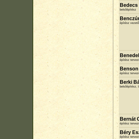
Bedecs 
belsőépítész
Benczúr 
építész vezető
Benedek
építész terve
Benson 
építész terve
Berki Bá
belsőépítész, 
Bernát G
építész terve
Béry Es
építész terve