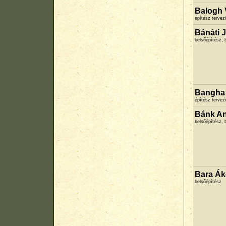
Balogh 
építész terve
Bánáti 
belsőépítész, 
Bangha
építész terve
Bánk A
belsőépítész, 
Bara Ák
belsőépítész