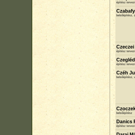
építész terve
Czabafy
belsőépítész,
Czeczei
építész terve
Czegléd
építész terve
Czéh Ju
belsőépítész, 
Czoczek
belsőépítész
Danics 
építész terve
Darai Má