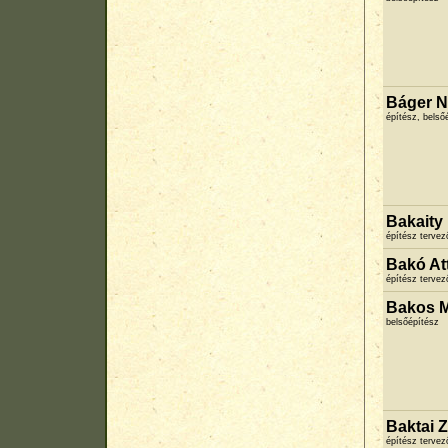
Báger N
építész, belső
Bakaity
építész terve
Bakó Att
építész terve
Bakos M
belsőépítész
Baktai 
építész terve