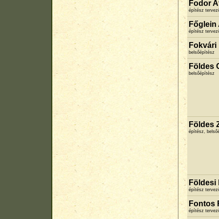
Fodor At
építész terve
Főglein
építész terve
Fokvári 
belsőépítész
Földes 
belsőépítész
Földes 
építész, belső
Földesi
építész terve
Fontos
építész terve