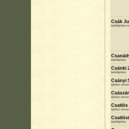
Csák Ju
belsőépítész-
Csanád
belsőépítész
Csánki 
belsőépítész
Csányi 
építész terve
Császár
építész terve
Csatlós 
építész terve
Csatlósi
belsőépítész