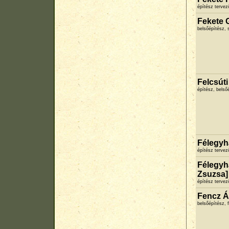
építész terve
Fekete 
belsőépítész, s
Felcsút
építész, belső
Félegyh
építész terve
Félegyh
Zsuzsa]
építész terve
Fencz 
belsőépítész,