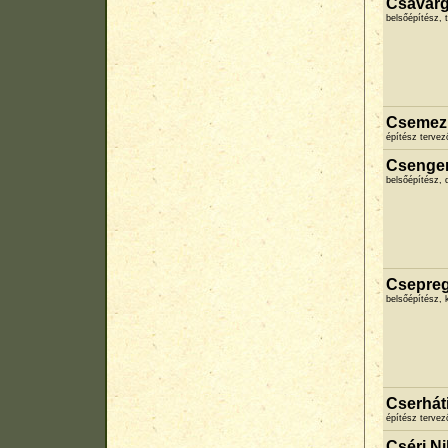
Csavar
belsőépítész, 
Csemez 
építész terve
Csenger
belsőépítész, 
Csepreg
belsőépítész,
Cserhát
építész terve
Cséri Ni