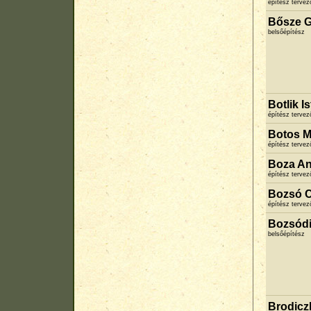
építész terve
Bősze 
belsőépítész
Botlik I
építész terve
Botos M
építész terve
Boza An
építész terve
Bozsó 
építész terve
Bozsódi
belsőépítész
Brodicz