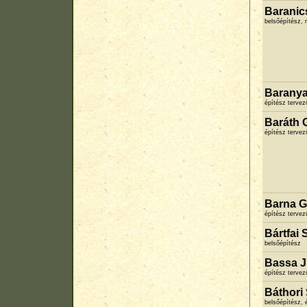
Baranic
belsőépítész,
Baranya
építész terve
Baráth 
építész terve
Barna G
építész terve
Bártfai
belsőépítész
Bassa J
építész terve
Báthori
belsőépítész, 