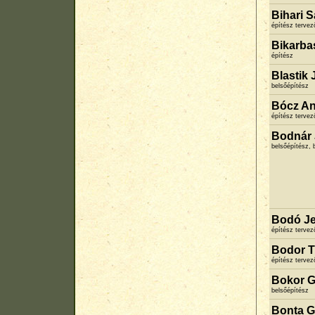
Bihari S
építész terve
Bikarba
építész
Blastik 
belsőépítész
Bócz An
építész terve
Bodnár
belsőépítész, 
Bodó Je
építész terve
Bodor T
építész terve
Bokor G
belsőépítész
Bonta G