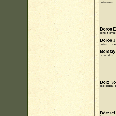
építőművész
Boros E
építész terve
Boros J
építész terve
Borsfay
belsőépítész
Borz Ko
belsőépítész, d
Börzsei