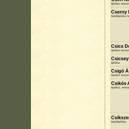
építész terve
Cserny 
belsőépítész 
Csics D
építész terve
Csicsey
építész
Csigó Á
építész terve
Csikós A
építész, terve
Csíksze
belsőépítész