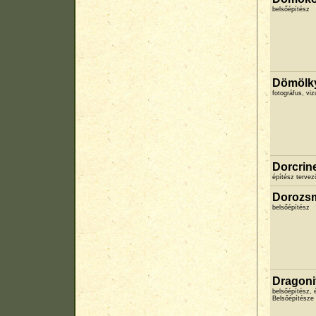
belsőépítész
Dömölky
fotográfus, vi
Dorcrin
építész terve
Dorozsm
belsőépítész
Dragoni
belsőépítész, 
Belsőépítésze 