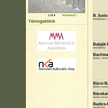
1 of 4
következő ›
B. Soós
belsőépítész, 
Támogatóink
Babják 
belsőépítész
Bachma
építész, díszle
Bácsi B
építész terve
Bácskai
építész terve
Badics-
belsőépítész