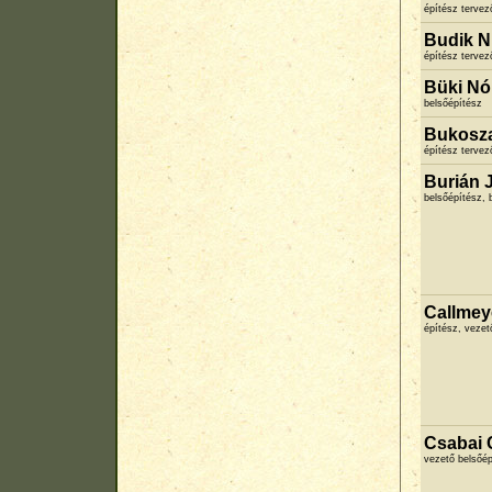
építész terve
Budik Ni
építész terve
Büki Nó
belsőépítész
Bukosza
építész terve
Burián J
belsőépítész, 
Callmey
építész, vezet
Csabai C
vezető belsőép