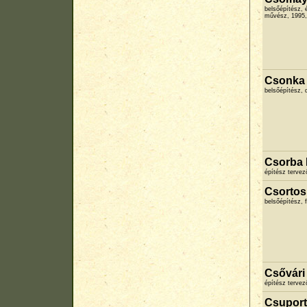
belsőépítész, 
művész, 1995, 
Csonka 
belsőépítész, 
Csorba 
építész terve
Csortos
belsőépítész, f
Csővári
építész terve
Csuport