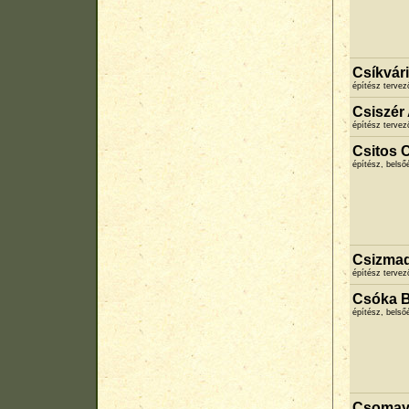
Csíkvár
építész terve
Csiszér
építész terve
Csitos C
építész, belső
Csizmad
építész terve
Csóka B
építész, belső
Csomay 