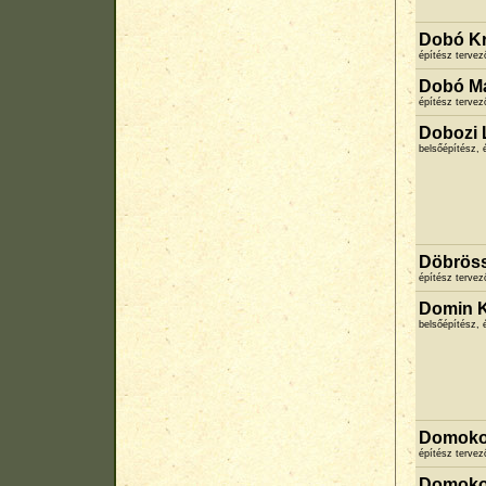
Dobó Kr
építész terve
Dobó M
építész terve
Dobozi 
belsőépítész, 
Döbrös
építész terve
Domin K
belsőépítész,
Domokos
építész terve
Domoko