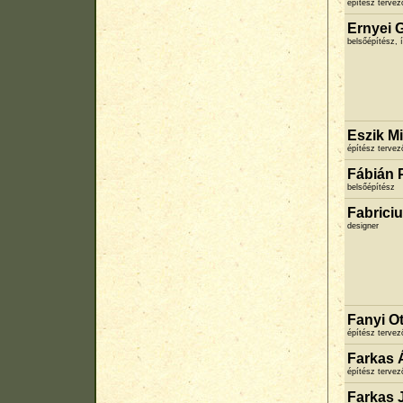
építész terve
Ernyei 
belsőépítész, 
Eszik M
építész terve
Fábián 
belsőépítész
Fabrici
designer
Fanyi O
építész terve
Farkas 
építész terve
Farkas 