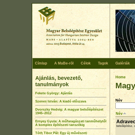
Skip to main content
Címlap
A MaBe-rõl
Célok
Tagok
Galériák
Ajánlás, bevezető,
You ar
Home
Magya
tanulmányok
Fekete György: Ajánlás
Név
Szenes István: A kiadó előszava
Dvorszky Hedvig: A magyar belsőépítészet
1945–2012
Név
Adravec
Ernyey Gyula: A műfaragászati tanműhelytől
A komplex építészeti tanszékig
belsőépítész, 
Tóth Tibor Pál: Egy új művészeti