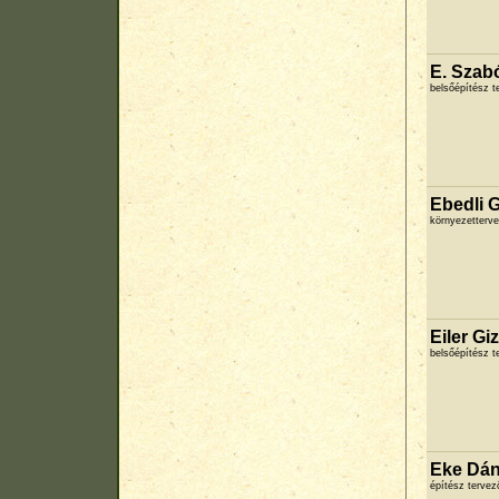
E. Szab
belsőépítész 
Ebedli 
környezetterve
Eiler Giz
belsőépítész 
Eke Dán
építész terve