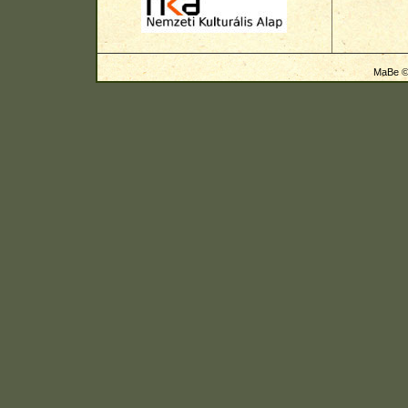
MaBe © 