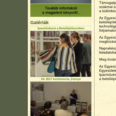
Támogatja
szakmai s
a különbö
Az Egyesü
Galériák
belsõépít
technológ
Iparművészet a Belsőépítészetben
folyamato
Az Egyesül
megbízási
Naprakész
feladatokat
Meg kíván
Az Egyesü
Egyesület
Iparmûvés
a belsõép
XX. BOT konferencia, Zennye