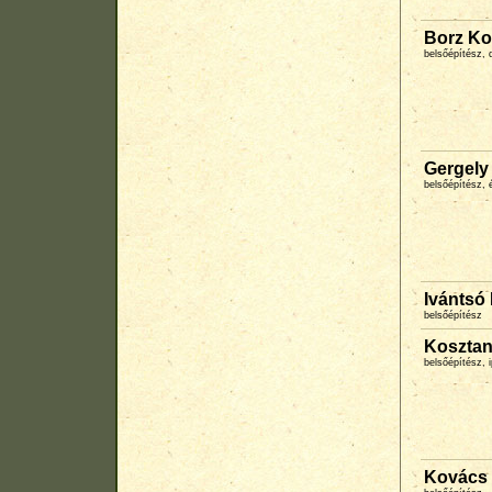
Borz Ko
belsőépítész, d
Gergely
belsőépítész, 
Ivántsó 
belsőépítész
Kosztant
belsőépítész,
Kovács 