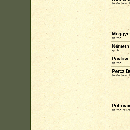
belsőépítész, 
Meggyes
építész
Németh 
építész
Pavlovit
építész
Percz B
belsőépítész, 
Petrovi
építész, belső