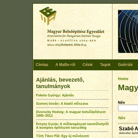
Skip to main content
Címlap
A MaBe-rõl
Célok
Tagok
Galériák
Ajánlás, bevezető,
You ar
Home
Magya
tanulmányok
Fekete György: Ajánlás
Név
Szenes István: A kiadó előszava
Dvorszky Hedvig: A magyar belsőépítészet
1945–2012
Név
Ernyey Gyula: A műfaragászati tanműhelytől
A komplex építészeti tanszékig
Szabó A
okleveles épí
Tóth Tibor Pál: Egy új művészeti