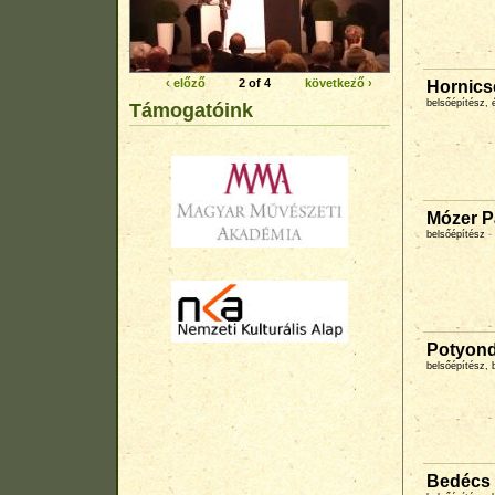
‹ előző
2 of 4
következő ›
Hornics
belsőépítész, 
Támogatóink
Mózer P
belsőépítész
Potyond
belsőépítész, 
Bedécs