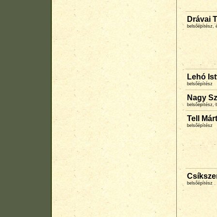
Drávai 
belsőépítész, 
Lehó Is
belsőépítész
Nagy Sz
belsőépítész, 
Tell Már
belsőépítész
Csíksze
belsőépítész