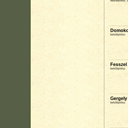
belsőépítész, 
Domoko
belsőépítész
Fesszel 
belsőépítész
Gergely 
belsőépítész