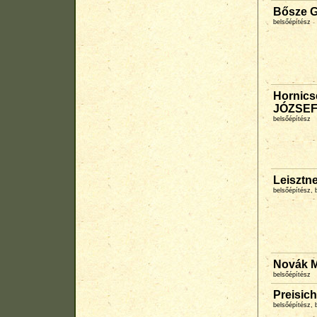
Bősze 
belsőépítész
Hornics
JÓZSEF
belsőépítész
Leisztn
belsőépítész,
Novák M
belsőépítész
Preisic
belsőépítész, 