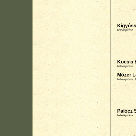
Kígyós
belsőépítész
Kocsis 
belsőépítész
Mózer L
belsőépítész, 
Palócz 
belsőépítész