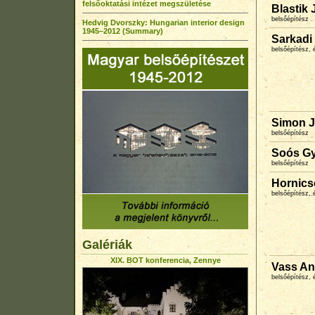
felsőoktatási intézet megszületése
Blastik 
belsőépítész
Hedvig Dvorszky: Hungarian interior design
1945–2012 (Summary)
Sarkadi
belsőépítész, 
Simon 
belsőépítész
Soós G
belsőépítész
Hornics
belsőépítész, 
Galériák
XIX. BOT konferencia, Zennye
Vass An
belsőépítész, 