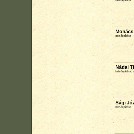
belsőépítész
Mohácsi
belsőépítész
Nádai T
belsőépítész, 
Sági Jó
belsőépítész