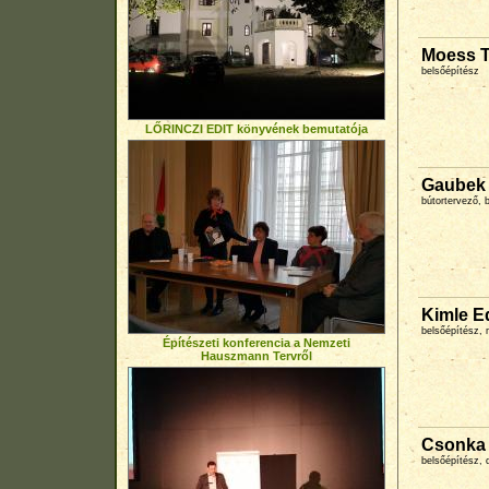
Moess T
belsőépítész
LŐRINCZI EDIT könyvének bemutatója
Gaubek 
bútortervező, 
Kimle E
belsőépítész,
Építészeti konferencia a Nemzeti
Hauszmann Tervről
Csonka 
belsőépítész, 