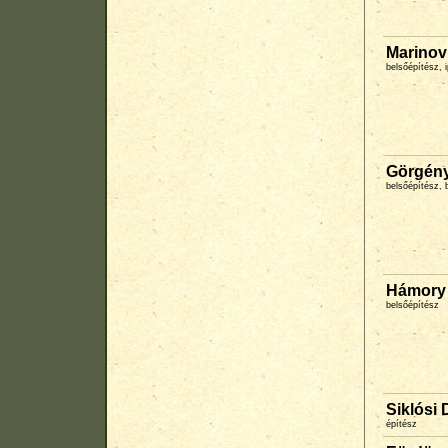
Marinov
belsőépítész,
Görgény
belsőépítész, 
Hámory 
belsőépítész
Siklósi
építész