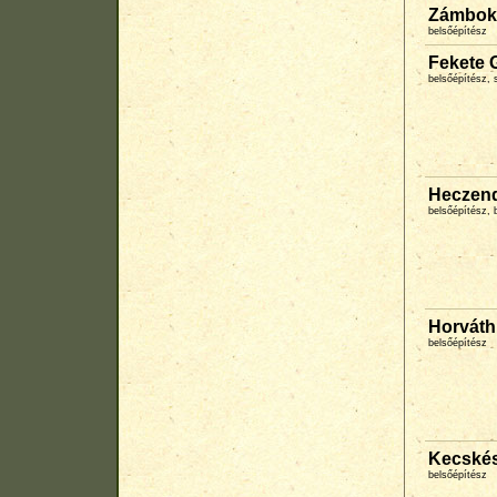
Zámbok
belsőépítész
Fekete 
belsőépítész, s
Heczend
belsőépítész, 
Horváth
belsőépítész
Kecskés
belsőépítész