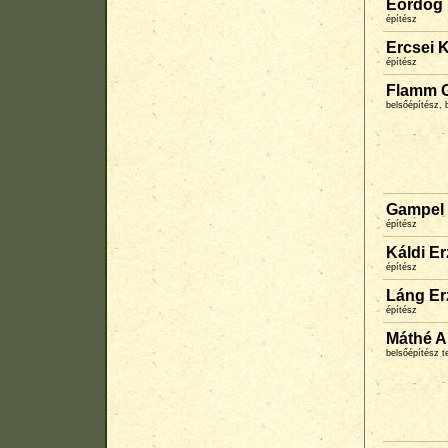
Eördög 
építész
Ercsei K
építész
Flamm 
belsőépítész, 
Gampel 
építész
Káldi E
építész
Láng Er
építész
Máthé A
belsőépítész 