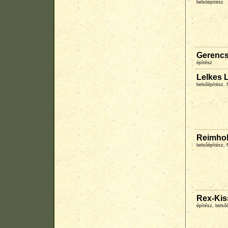
belsőépítész
Gerencs
építész
Lelkes 
belsőépítész,
Reimhol
belsőépítész,
Rex-Kis
építész, belső