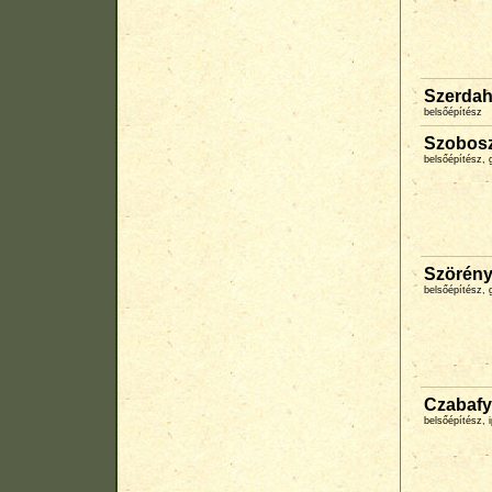
Szerdah
belsőépítész
Szobosz
belsőépítész, g
Szörény
belsőépítész, 
Czabafy
belsőépítész,