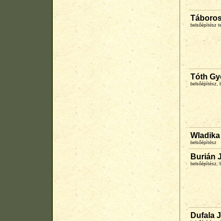
Táboros
belsőépítész t
Tóth Gy
belsőépítész, 
Wladika
belsőépítész
Burián J
belsőépítész, 
Dufala 