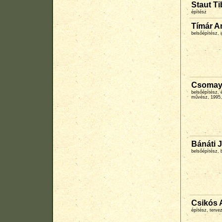
Staut T
építész
Tímár A
belsőépítész,
Csomay 
belsőépítész, 
művész, 1995, 
Bánáti 
belsőépítész, 
Csikós A
építész, terve