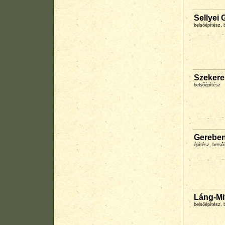
Sellyei 
belsőépítész, 
Szekere
belsőépítész
Gerebe
építész, belső
Láng-Mi
belsőépítész, 