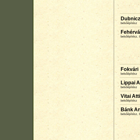
Dubnicz
belsőépítész
Fehérvá
belsőépítész, 
Fokvári 
belsőépítész
Lippai 
belsőépítész
Vitai Att
belsőépítész
Bánk A
belsőépítész, 