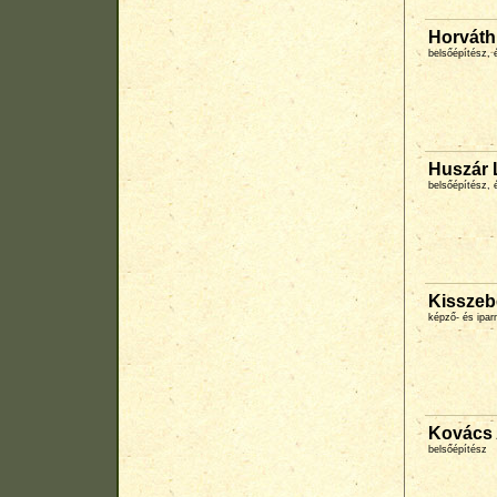
Horváth
belsőépítész, 
Huszár 
belsőépítész, 
Kisszeb
képző- és ipa
Kovács 
belsőépítész