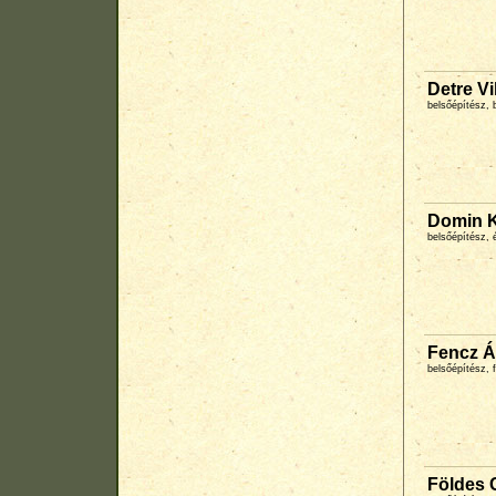
Detre Vi
belsőépítész, 
Domin K
belsőépítész,
Fencz 
belsőépítész,
Földes 