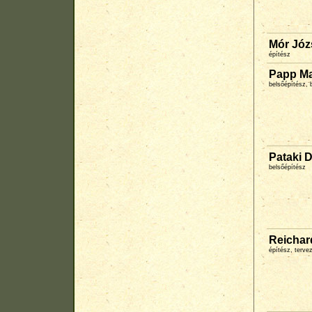
Mór Józ
építész
Papp Ma
belsőépítész, 
Pataki 
belsőépítész
Reichar
építész, terv