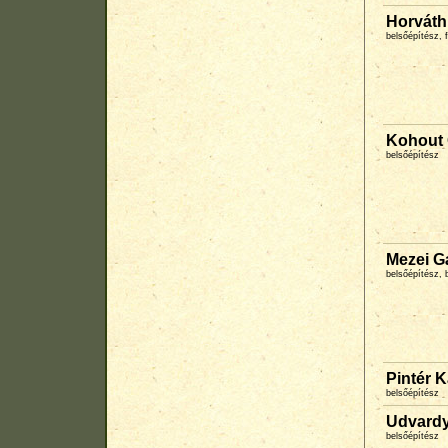
Horváth
belsőépítész,
Kohout
belsőépítész
Mezei G
belsőépítész, 
Pintér K
belsőépítész
Udvardy
belsőépítész