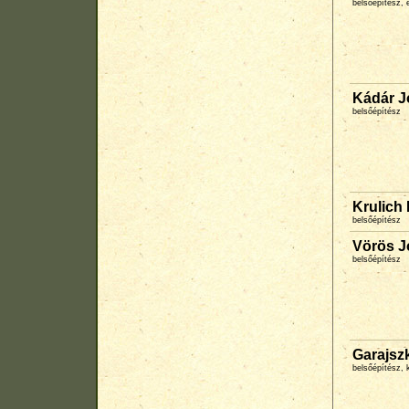
belsőépítész, 
Kádár J
belsőépítész
Krulich 
belsőépítész
Vörös J
belsőépítész
Garajsz
belsőépítész,