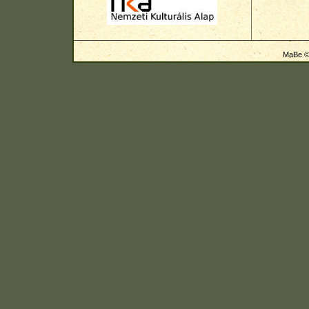
MaBe © 