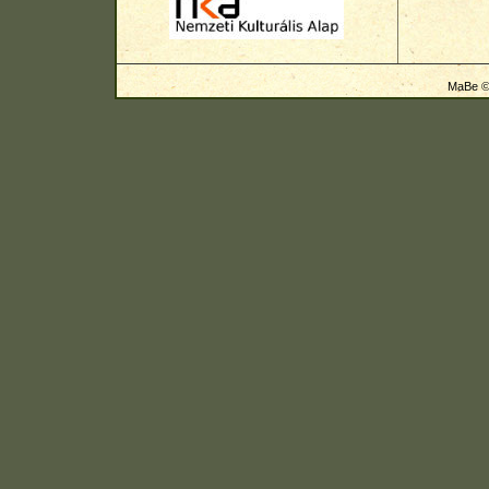
MaBe © 