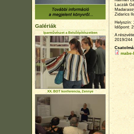
Laczák Gé
Madarassy
Zidarics I
Helyszín: 
Galériák
Időpont: 2
Iparművészet a Belsőépítészetben
A részvét
2019/244
Csatolm
mabe-k
XX. BOT konferencia, Zennye