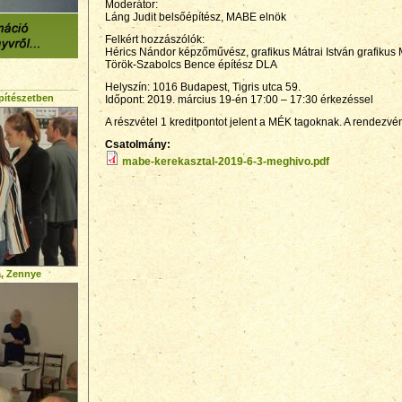
Moderátor:
Láng Judit belsőépítész, MABE elnök
Felkért hozzászólók:
Hérics Nándor képzőművész, grafikus Mátrai István grafikus 
Török-Szabolcs Bence építész DLA
Helyszín: 1016 Budapest, Tigris utca 59.
pítészetben
Időpont: 2019. március 19-én 17:00 – 17:30 érkezéssel
A részvétel 1 kreditpontot jelent a MÉK tagoknak. A rendezv
Csatolmány:
mabe-kerekasztal-2019-6-3-meghivo.pdf
a, Zennye