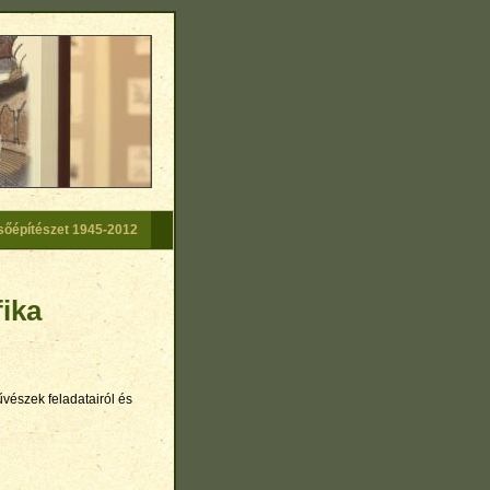
sőépítészet 1945-2012
fika
vészek feladatairól és