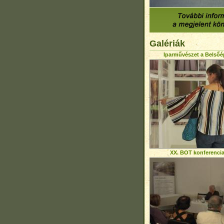
Galériák
Iparművészet a Belsőé
XX. BOT konferenci