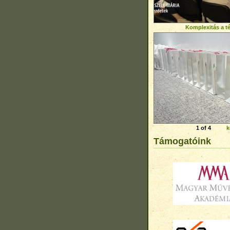
Komplexitás a t
1 of 4
k
Támogatóink