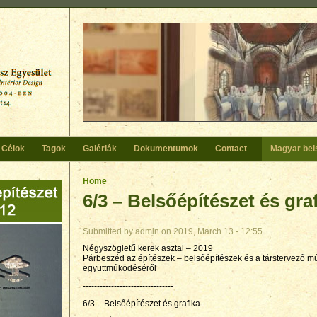
Célok
Tagok
Galériák
Dokumentumok
Contact
Magyar bel
You are here
Home
6/3 – Belsőépítészet és gra
Submitted by
admin
on 2019, March 13 - 12:55
Négyszögletű kerek asztal – 2019
Párbeszéd az építészek – belsőépítészek és a társtervező mű
együttműködéséről
--------------------------------
6/3 – Belsőépítészet és grafika