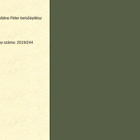
Mátrai Péter belsőépítész
ény száma: 2019/244