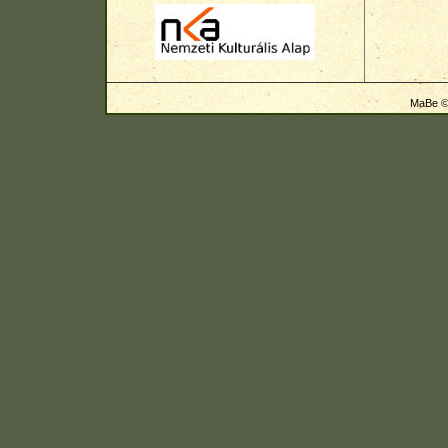
MaBe © 