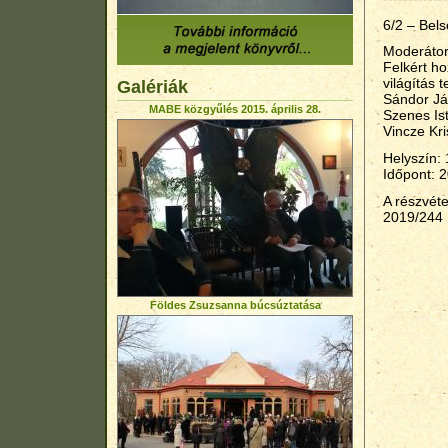
6/2 – Bels
Moderátor
Felkért h
világítás 
Galériák
Sándor Já
MABE közgyűlés 2015. április 28.
Szenes Is
Vincze Kri
Helyszín: 
Időpont: 
A részvét
2019/244
Földes Zsuzsanna búcsúztatása